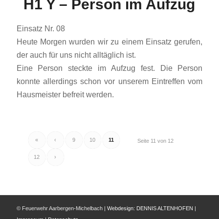
H1 Y – Person im Aufzug
Einsatz Nr. 08
Heute Morgen wurden wir zu einem Einsatz gerufen,
der auch für uns nicht alltäglich ist.
Eine Person steckte im Aufzug fest. Die Person
konnte allerdings schon vor unserem Eintreffen vom
Hausmeister befreit werden.
«
‹
9
10
11
Seite 11 von 12
12
›
© Feuerwehr Aarbergen-Michelbach |
Webdesign:
DENNIS ALTENHOFEN
|