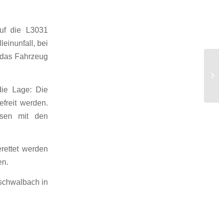
uf die L3031
einunfall, bei
a das Fahrzeug
H1
 die Lage: Die
freit werden.
usen mit den
rettet werden
en.
schwalbach in