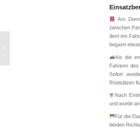
Einsatzber
Am Dienst
zwischen Panr
dem ein Fahrz
begann etwas
H1Y – Türöffnung
Als die er
Fahrerin des
Sofort wurd
Rüstsätzen fü
Nach Eintr
und wurde ans
Für die Da
beiden Richtu